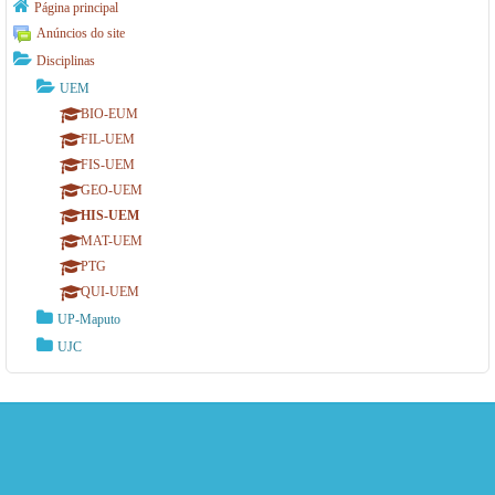
Página principal
Anúncios do site
Disciplinas
UEM
BIO-EUM
FIL-UEM
FIS-UEM
GEO-UEM
HIS-UEM
MAT-UEM
PTG
QUI-UEM
UP-Maputo
UJC