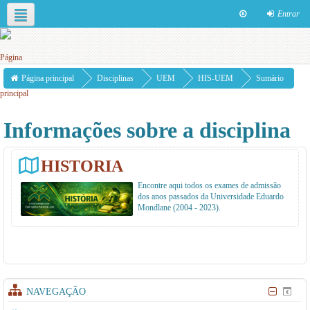
Entrar
Português - Portugal ‎(pt)‎
Esta disciplina
Página principal
Disciplinas
UEM
HIS-UEM
Sumário
Informações sobre a disciplina
HISTORIA
Encontre aqui todos os exames de admissão
dos anos passados da Universidade Eduardo
Mondlane (2004 - 2023).
NAVEGAÇÃO