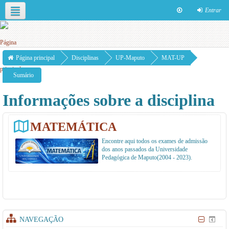
Entrar
Português - Portugal ‎(pt)‎
Esta disciplina
Página principal
Disciplinas
UP-Maputo
MAT-UP
Sumário
Informações sobre a disciplina
MATEMÁTICA
Encontre aqui todos os exames de admissão
dos anos passados da Universidade
Pedagógica de Maputo(2004 - 2023).
NAVEGAÇÃO