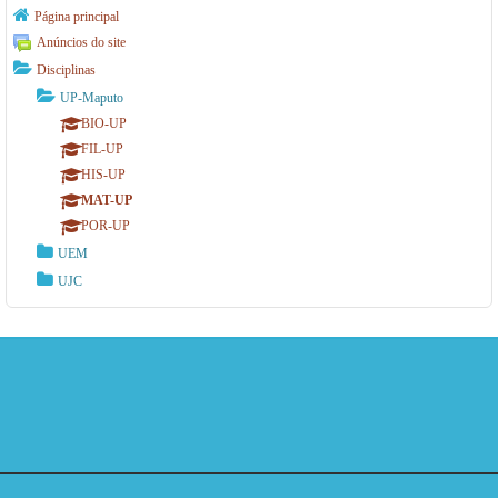
Página principal
Anúncios do site
Disciplinas
UP-Maputo
BIO-UP
FIL-UP
HIS-UP
MAT-UP
POR-UP
UEM
UJC