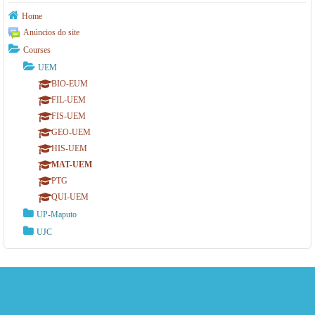
Home
Anúncios do site
Courses
UEM
BIO-EUM
FIL-UEM
FIS-UEM
GEO-UEM
HIS-UEM
MAT-UEM
PTG
QUI-UEM
UP-Maputo
UJC