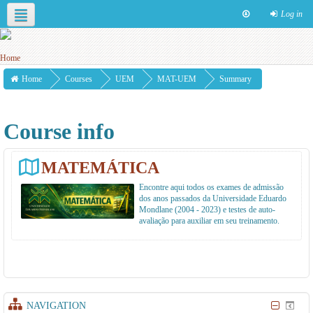
Log in
English ‎(en)‎
This course
Home
Courses
UEM
MAT-UEM
Summary
Course info
MATEMÁTICA
Encontre aqui todos os exames de admissão
dos anos passados da Universidade Eduardo
Mondlane (2004 - 2023) e testes de auto-
avaliação para auxiliar em seu treinamento.
NAVIGATION