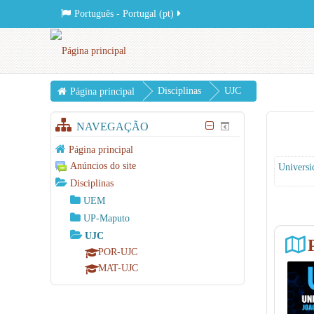
Português - Portugal ‎(pt)‎
Disciplinas
UJC
Página principal
NAVEGAÇÃO
Página principal
Anúncios do site
Universi
Disciplinas
UEM
UP-Maputo
UJC
POR-UJC
MAT-UJC