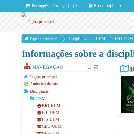
Português - Portugal ‎(pt)‎
Esta disciplina
Disciplinas
UEM
BIO-EUM
Página principal
Informações sobre a discipl
NAVEGAÇÃO
Página principal
Anúncios do site
Disciplinas
UEM
BIO-EUM
FIL-UEM
FIS-UEM
GEO-UEM
HIS-UEM